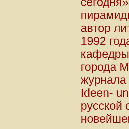
сегодня»
пирамиды
автор ли
1992 год
кафедры 
города М
журнала 
Ideen- un
русской 
новейше