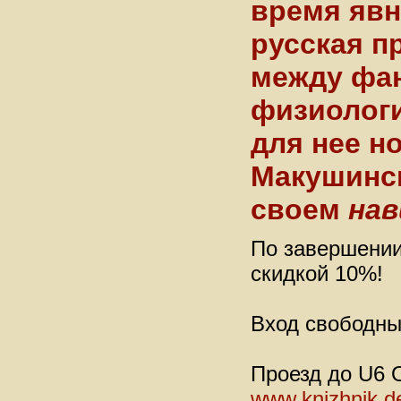
время явн
русская п
между фан
физиологи
для нее н
Макушинск
своем
на
По завершении
скидкой 10%!
Вход свободн
Проезд до U6 O
www.knizhnik.d