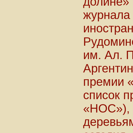
долине» 
журнала
иностран
Рудомино
им. Ал. 
Аргентин
премии 
список п
«НОС»), 
деревьям