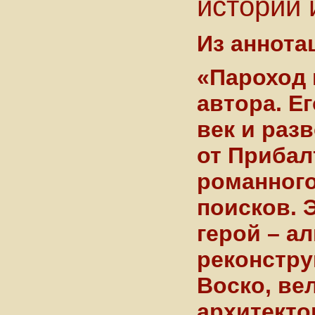
истории 
Из аннота
«Пароход 
автора. Е
век и раз
от Прибал
романного
поисков. 
герой – а
реконстру
Воско, ве
архитекто