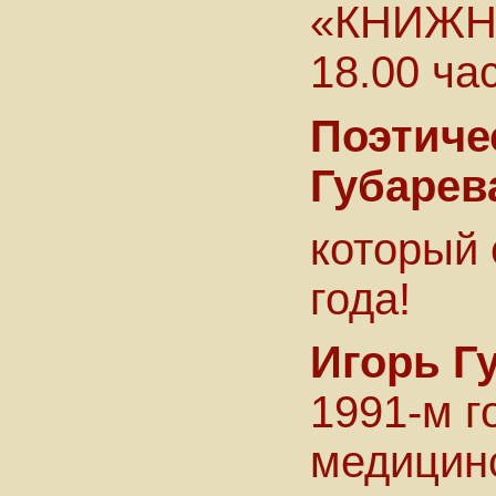
«КНИЖНИК
18.00 ча
Поэтиче
Губарев
который
года!
Игорь Г
1991-м г
медицинс