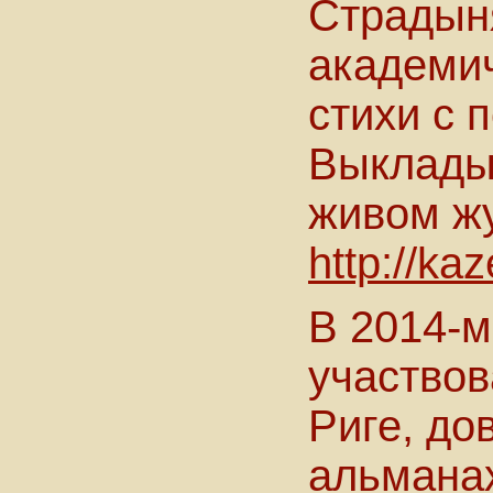
Страдын
академи
стихи с 
Выкладыв
живом ж
http://ka
В 2014-м
участвов
Риге, до
альманах