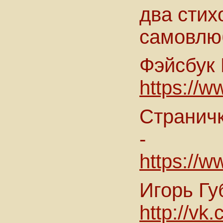
два стих
самовлюб
Фэйсбук 
https://
Страничк
-
https://w
Игорь Гу
http://vk