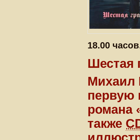
18.00 часов
Шестая 
Михаил 
первую 
романа 
также
C
иллюстр