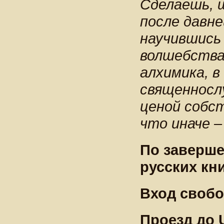
Сделаешь, ш
после давн
научившись 
волшебства
алхимика, в
священносл
ценой собс
что иначе –
По заверше
русских кн
Вход своб
Проезд до