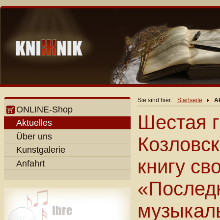
Sie sind hier:
Startseite
Ak
ONLINE-Shop
Шестая 
Aktuelles
Über uns
Козловск
Kunstgalerie
книгу св
Anfahrt
«Последн
музыкал