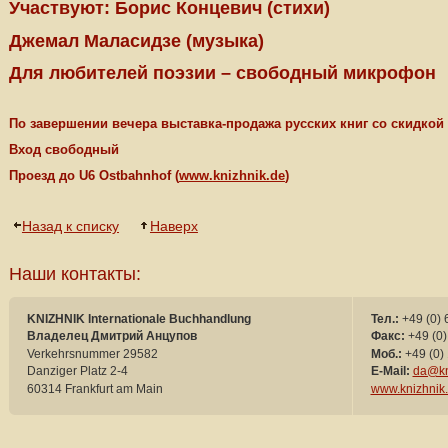
Участвуют: Борис Концевич (стихи)
Джемал Маласидзе (музыка)
Для любителей поэзии – свободный микрофон
По завершении вечера выставка-продажа русских книг со скидкой
Вход свободный
Проезд до
U
6
Ostbahnhof
(
www
.
knizhnik
.
de
)
Назад к списку
Наверх
Наши контакты:
KNIZHNIK Internationale Buchhandlung
Тел.:
+49 (0) 
Владелец Дмитрий Анцупов
Факс:
+49 (0)
Verkehrsnummer 29582
Моб.:
+49 (0) 
Danziger Platz 2-4
E-Mail:
da@kn
60314 Frankfurt am Main
www.knizhnik