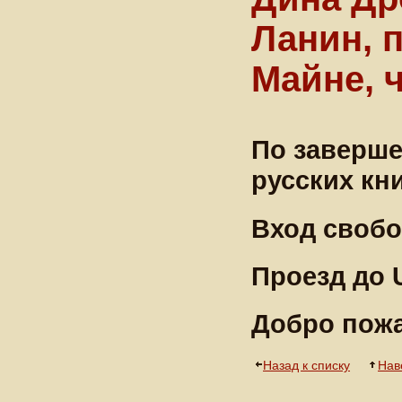
Ланин, 
Майне, 
По заверше
русских кн
Вход своб
Проезд до
Добро пож
Назад к списку
Нав