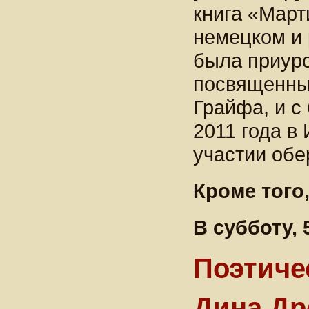
книга «Март
немецком и 
была приур
посвященны
Грайфа, и с
2011 года в
участии обе
Кроме того
В субботу, 5
Поэтиче
Дина Др