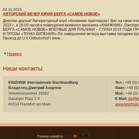
03.11.2015
АВТОРСКИЙ ВЕЧЕР ЮРИЯ БЕРГА «САМОЕ НОВОЕ»
Дорогие друзья! Литературный клуб «Книжник» приглашает Вас на свою очер
2015 г., в 18:00 часов в помещении книжного магазина «КНИЖНИК», Danzi
БЕРГА «САМОЕ НОВОЕ» ВПЕРВЫЕ ДЛЯ ПУБЛИКИ – СТИХИ 2015 ГОДА 
И ПРОЗЫ «ТОЧКА КИПЕНИЯ» По завершении вечера выставка-продажа русск
Проезд до U 6 Ostbahnhof ( www...
Наверх
Наши контакты:
KNIZHNIK Internationale Buchhandlung
Тел.:
+49 (0) 
Владелец Дмитрий Анцупов
Факс:
+49 (0)
Verkehrsnummer 29582
Моб.:
+49 (0) 
Danziger Platz 2-4
E-Mail:
da@kn
60314 Frankfurt am Main
www.knizhnik
Размер шрифта: